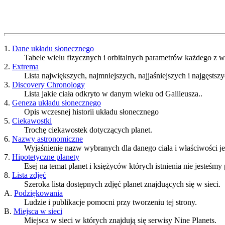
1.
Dane układu słonecznego
Tabele wielu fizycznych i orbitalnych parametrów każdego z w
2.
Extrema
Lista największych, najmniejszych, najjaśniejszych i najgęstszyc
3.
Discovery Chronology
Lista jakie ciała odkryto w danym wieku od Galileusza..
4.
Geneza układu słonecznego
Opis wczesnej historii układu słonecznego
5.
Ciekawostki
Trochę ciekawostek dotyczących planet.
6.
Nazwy astronomiczne
Wyjaśnienie nazw wybranych dla danego ciała i właściwości j
7.
Hipotetyczne planety
Esej na temat planet i księżyców których istnienia nie jesteśmy
8.
Lista zdjęć
Szeroka lista dostępnych zdjęć planet znajduących się w sieci.
A.
Podziękowania
Ludzie i publikacje pomocni przy tworzeniu tej strony.
B.
Miejsca w sieci
Miejsca w sieci w których znajdują się serwisy Nine Planets.