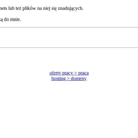
ets lub też plików na niej się znadujących.
żą do mnie.
oferty pracy > praca
hosting > domeny