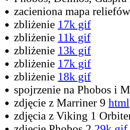
zacieniona mapa reliefó
zbliżenie
17k gif
zbliżenie
11k gif
zbliżenie
13k gif
zbliżenie
17k gif
zbliżenie
18k gif
spojrzenie na Phobos i M
zdjęcie z Marriner 9
html
zdjęcia z Viking 1 Orbit
zdjęcie Phobos 2
29k gif