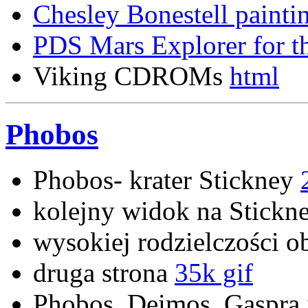
Chesley Bonestell painti
PDS Mars Explorer for t
Viking CDROMs
html
Phobos
Phobos- krater Stickney
kolejny widok na Stickn
wysokiej rodzielczości 
druga strona
35k gif
Phobos, Deimos, Gaspra