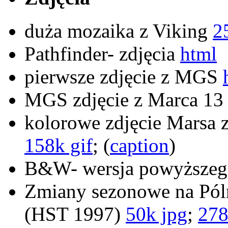
duża mozaika z Viking
2
Pathfinder- zdjęcia
html
pierwsze zdjęcie z MGS
MGS zdjęcie z Marca 13
kolorowe zdjęcie Mars
158k gif
; (
caption
)
B&W- wersja powyższe
Zmiany sezonowe na Pól
(HST 1997)
50k jpg
;
278