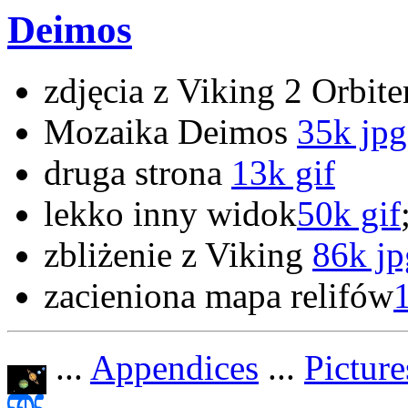
Deimos
zdjęcia z Viking 2 Orbit
Mozaika Deimos
35k jpg
druga strona
13k gif
lekko inny widok
50k gif
zbliżenie z Viking
86k jp
zacieniona mapa relifów
...
Appendices
...
Picture