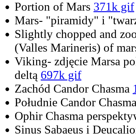
Portion of Mars
371k gif
Mars- "piramidy" i "twa
Slightly chopped and zo
(Valles Marineris) of ma
Viking- zdjęcie Marsa po
deltą
697k gif
Zachód Candor Chasma
Południe Candor Chasm
Ophir Chasma perspekty
Sinus Sabaeus i Deucali