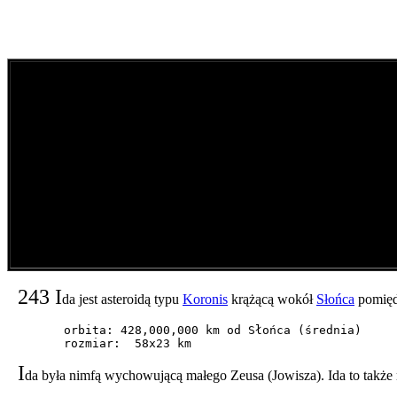
243 I
da jest asteroidą typu
Koronis
krążącą wokół
Słońca
pomię
        orbita: 428,000,000 km od Słońca (średnia)

        rozmiar:  58x23 km
I
da była nimfą wychowującą małego Zeusa (Jowisza). Ida to także n