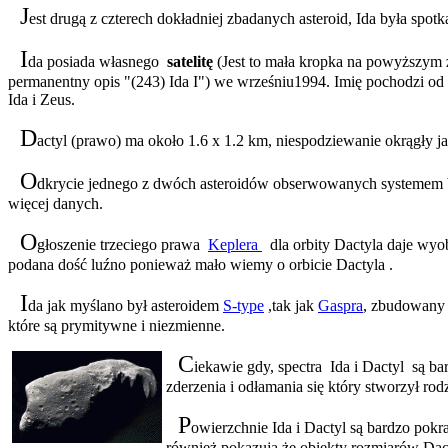
J
est drugą z czterech dokładniej zbadanych asteroid, Ida była spo
I
da posiada własnego
satelitę
(Jest to mała kropka na powyższym z
permanentny opis "(243) Ida I") we wrześniu1994. Imię pochodzi od D
Ida i Zeus.
D
actyl (prawo) ma około 1.6 x 1.2 km, niespodziewanie okrągły j
O
dkrycie jednego z dwóch asteroidów obserwowanych systemem bin
więcej danych.
O
głoszenie trzeciego prawa
Keplera
dla orbity Dactyla daje wyobr
podana dość luźno ponieważ mało wiemy o orbicie Dactyla .
I
da jak myślano był asteroidem
S-type
,tak jak
Gaspra
, zbudowany 
które są prymitywne i niezmienne.
C
iekawie gdy, spectra Ida i Dactyl są ba
zderzenia i odłamania się który stworzył rod
P
owierzchnie Ida i Dactyl są bardzo pok
również pokazują że obiekty rozmiarów Dact