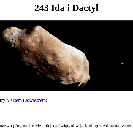
243 Ida i Dactyl
dzy
Marsem
i
Jowieszem
:
azwa góry na Krecie, miejsca świątyni w jaskinii gdzie dorastał Zeus.