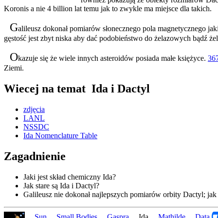
Koronis a nie 4 billion lat temu jak to zwykle ma miejsce dla takich.
G
alileusz dokonał pomiarów słonecznego pola magnetycznego jakie
gęstość jest zbyt niska aby dać podobieństwo do żelazowych bądź 
O
kazuje się że wiele innych asteroidów posiada małe księżyce.
36
Ziemi.
Wiecej na temat Ida i Dactyl
zdjęcia
LANL
NSSDC
Ida Nomenclature Table
Zagadnienie
Jaki jest skład chemiczny Ida?
Jak stare są Ida i Dactyl?
Galileusz nie dokonał najlepszych pomiarów orbity Dactyl; j
...
Sun
...
Small Bodies
...
Gaspra
... Ida ...
Mathilde
...
Data