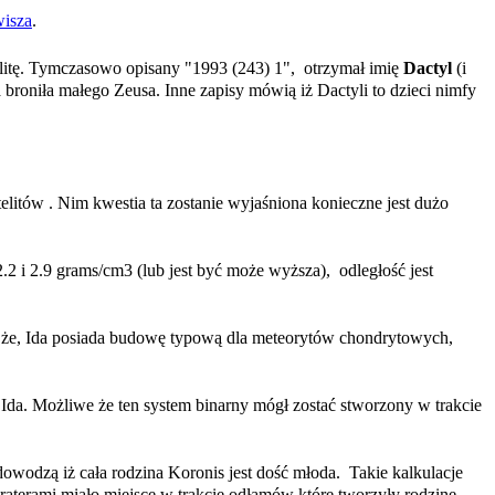
wisza
.
elitę. Tymczasowo opisany "1993 (243) 1", otrzymał imię
Dactyl
(i
 broniła małego Zeusa. Inne zapisy mówią iż Dactyli to dzieci nimfy
itów . Nim kwestia ta zostanie wyjaśniona konieczne jest dużo
2.2 i 2.9 grams/cm3 (lub jest być może wyższa), odległość jest
e że, Ida posiada budowę typową dla meteorytów chondrytowych,
k Ida. Możliwe że ten system binarny mógł zostać stworzony w trakcie
dowodzą iż cała rodzina Koronis jest dość młoda. Takie kalkulacje
kraterami miało miejsce w trakcie odłamów które tworzyły rodzinę