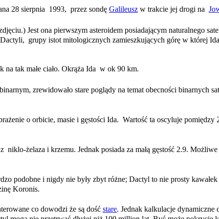
tkana 28 sierpnia 1993, przez sondę
Galileusz
w trakcie jej drogi na
Jo
djęciu.) Jest ona pierwszym asteroidem posiadającym naturalnego sat
actyli, grupy istot mitologicznych zamieszkujących górę w której Ida
ak na tak małe ciało. Okrąża Ida w ok 90 km.
arnym, zrewidowało stare poglądy na temat obecności binarnych satel
ażenie o orbicie, masie i gęstości Ida. Wartość ta oscyluje pomiędzy 
z niklo-żelaza i krzemu. Jednak posiada za małą gęstość 2.9. Możliw
rdzo podobne i nigdy nie były zbyt różne; Dactyl to nie prosty kawałe
zinę Koronis.
raterowane co dowodzi że są dość
stare
. Jednak kalkulacje dynamiczne 
yl mogą nie przetrwać dłużej niż 100 million lat. Być może pokrycie 