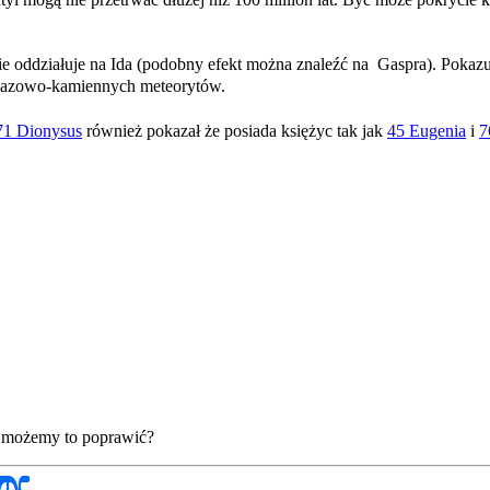
 oddziałuje na Ida (podobny efekt można znaleźć na Gaspra). Pokazuj
żelazowo-kamiennych meteorytów.
71 Dionysus
również pokazał że posiada księżyc tak jak
45 Eugenia
i
7
ak możemy to poprawić?