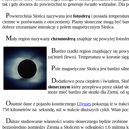
tak i gdy dociera do powierzchni to generuje światło widzialne
. Dla 
P
owierzchnia Słońca nazywana jest
fotosferą
i posiada temperatu
ciemne w porównaniu z otoczeniem). Plamy słoneczne mogą być bardz
dobrze zrozumiane interakcje z polem magnetycznym Słońca.
M
ały region nazywany
chromosferą
znajduje się powyżej fotosfe
B
ardzo rzadki region znajdujący się po
zaćmień (lewo). Temperatura w koronie się
P
ole magnetyczne Słońca jest bardzo siln
D
odatkowo poza ciepłem i światłem, Słoń
słonecznym
który przepływa przez układ sł
może mieć bardzo złe skutki dla Ziemi, od s
O
statnie dane z pojazdu kosmicznego
Ulysses
pokazują iż w trakc
750 kilometrów na sekundę, niż w trakcie dłuższych cykli. Wiatr po
D
alsze studiowanie własności wiatru słonecznego będzie zrobio
bezpośrednio pomiędzy Ziemią a Słońcem w odległości 1.6 miliona k