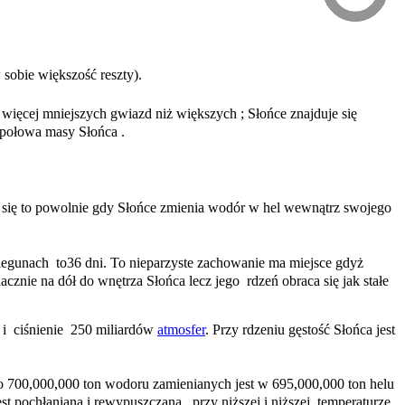
sobie większość reszty).
o więcej mniejszych gwiazd niż większych ; Słońce znajduje się
 połowa masy Słońca .
ia się to powolnie gdy Słońce zmienia wodór w hel wewnątrz swojego
iegunach to
36 dni.
To nieparzyste zachowanie ma miejsce gdyż
acznie na dół do wnętrza Słońca lecz jego rdzeń obraca się jak stałe
i ciśnienie 250 miliardów
atmosfer
. Przy rdzeniu gęstość Słońca jest
o 700,000,000 ton wodoru zamienianych jest w 695,000,000 ton helu
t pochłaniana i rewypuszczana przy niższej i niższej temperaturze