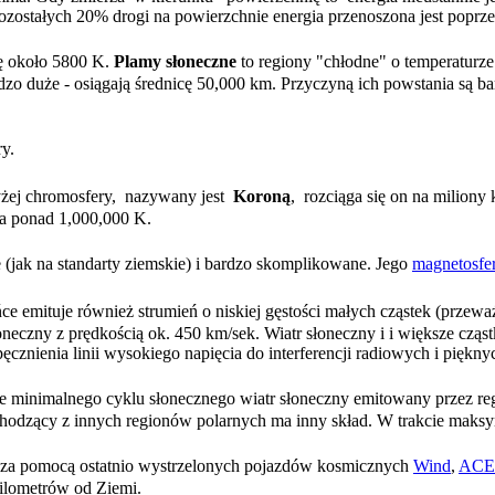
pozostałych 20% drogi na powierzchnie energia przenoszona jest poprz
rę około 5800 K.
Plamy słoneczne
to regiony "chłodne" o temperaturz
o duże - osiągają średnicę 50,000 km. Przyczyną ich powstania są ba
ry.
wyżej chromosfery, nazywany jest
Koroną
, rozciąga się on na miliony
ga ponad 1,000,000 K.
e (jak na standarty ziemskie) i bardzo skomplikowane. Jego
magnetosfe
ce emituje również strumień o niskiej gęstości małych cząstek (prze
oneczny z prędkością ok. 450 km/sek. Wiatr słoneczny i i większe czą
pęcznienia linii wysokiego napięcia do interferencji radiowych i piękn
ie minimalnego cyklu słonecznego wiatr słoneczny emitowany przez r
chodzący z innych regionów polarnych ma inny skład. W trakcie maksy
ne za pomocą ostatnio wystrzelonych pojazdów kosmicznych
Wind
,
ACE
ilometrów od Ziemi.