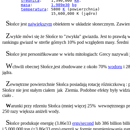
średnica
:    1,390,000 
km
.

masa
:        
1.989e30
kg
temperatura
: 5800 
K
 (powierzchnia)

                     15,600,000 K (jądro)
S
łońce jest
największym
obiektem w układzie słonecznym. Zawiera
Z
wykle mówi się że Słońce to "zwykła" gwiazda. Jest to prawdą w 
rankingu gwiazd w strefie górnych 10% pod względem masy. Średni 
S
łońce jest personifikowane w wielu mitologiach: Grecy nazywali 
W
chwili obecnej Słońce,jest zbudowane z około 70%
wodoru
i 2
jądra.
Z
ewnętrzne powierzchnie Słońca posiadają rotację różniczkową :
Słońce nie jest stałym ciałem jak Ziemia
. Podobne efekty były widz
ciało
.
W
arunki przy rdzeniu Słońca (mniej więcej 25% wewnętrznego pr
250 razy większa aniżeli wody.
S
łońce produkuje energię (3.86e33
ergs/second
lub 386 billion bi
i 5,000,000 ton (=3.86e33 ergs) energii w formie promieniowania g