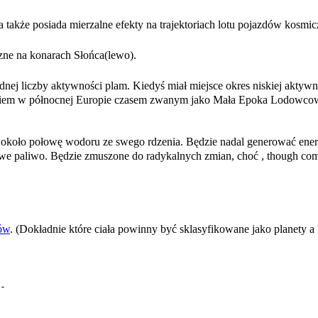
 także posiada mierzalne efekty na trajektoriach lotu pojazdów kosmi
czne na konarach Słońca(lewo).
nej liczby aktywności plam. Kiedyś miał miejsce okres niskiej akty
niem w północnej Europie czasem zwanym jako Mała Epoka Lodowcowa.
 około połowę wodoru ze swego rdzenia. Będzie nadal generować energi
 paliwo. Będzie zmuszone do radykalnych zmian, choć , though commo
ów
. (Dokładnie które ciała powinny być sklasyfikowane jako planety a