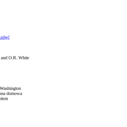
 zdjęć
u and O.R. White
f Washington
rona domowa
oblem