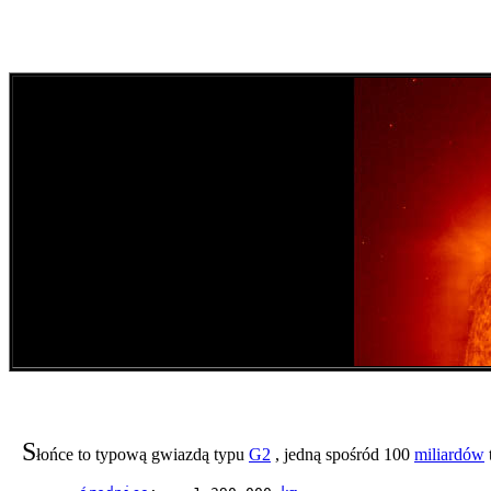
S
łońce to typową gwiazdą typu
G2
, jedną spośród 100
miliardów