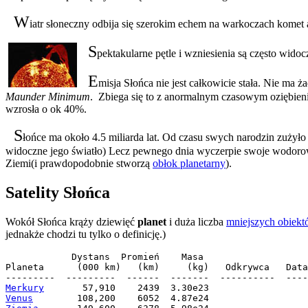
W
iatr słoneczny odbija się szerokim echem na warkoczach komet a
S
pektakularne pętle i wzniesienia są często wido
E
misja Słońca nie jest całkowicie stała.
Nie ma żad
Maunder Minimum
. Zbiega się to z anormalnym czasowym oziębie
wzrosła o ok 40%.
S
łońce ma około 4.5 miliarda lat. Od czasu swych narodzin zużyło
widoczne jego światło) Lecz pewnego dnia wyczerpie swoje wodorowe
Ziemi(i prawdopodobnie stworzą
obłok planetarny
).
Satelity Słońca
Wokół Słońca krąży
dziewięć
planet
i duża liczba
mniejszych obiekt
jednakże chodzi tu tylko o definicję.)
            Dystans  Promień    Masa

Planeta      (000 km)   (km)     (kg)   Odkrywca   Data

Merkury
Venus