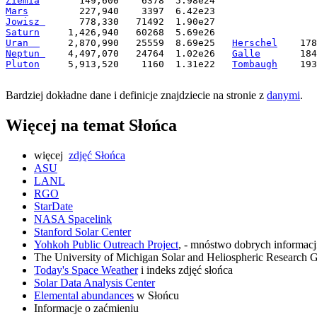
Ziemia
Mars
Jowisz 
Saturn
Uran  
     2,870,990   25559  8.69e25   
Herschel
Neptun 
    4,497,070   24764  1.02e26   
Galle
Pluton
     5,913,520    1160  1.31e22   
Tombaugh
    193
Bardziej dokładne dane i definicje znajdziecie na stronie z
danymi
.
Więcej na temat Słońca
więcej
zdjęć Słońca
ASU
LANL
RGO
StarDate
NASA Spacelink
Stanford Solar Center
Yohkoh Public Outreach Project
, - mnóstwo dobrych informacji
The University of Michigan Solar and Heliospheric Research 
Today's Space Weather
i indeks zdjęć słońca
Solar Data Analysis Center
Elemental abundances
w Słońcu
Informacje o zaćmieniu