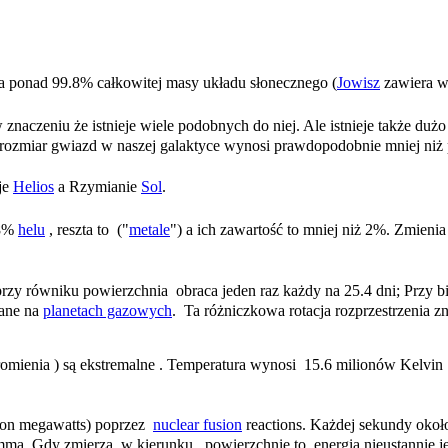
 ponad 99.8% całkowitej masy układu słonecznego (
Jowisz
zawiera w 
znaczeniu że istnieje wiele podobnych do niej. Ale istnieje także duż
rozmiar gwiazd w naszej galaktyce wynosi prawdopodobnie mniej niż
je
Helios
a Rzymianie
Sol
.
8%
helu
, reszta to ("
metale
") a ich zawartość to mniej niż 2%. Zmien
 przy równiku powierzchnia obraca jeden raz każdy
na 25.4 dni;
Przy b
iane na
planetach gazowych
. Ta
różniczkowa rotacja rozprzestrzenia zn
omienia ) są ekstremalne
.
Temperatura wynosi 15.6 milionów Kelvin 
llion megawatts) poprzez
nuclear fusion
reactions. Każdej sekundy okoł
amma.
Gdy zmierza w kierunku powierzchnię to energia nieustannie jes