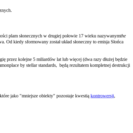
cznych.
wności plam słonecznych w drugiej połowie 17 wieku nazywanym
the
 Od kiedy sformowany został układ słoneczny to emisja Słońca
ę przez kolejne 5 miliardów lat lub więcej (dwa razy dłużej będzie
nplace by stellar standards, będą rezultatem kompletnej destrukcji
 które jako "mniejsze obiekty" pozostaje kwestią
kontrowersji
,