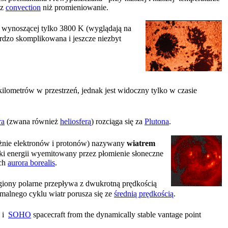
ez
convection
niż promieniowanie.
e wynoszącej tylko 3800 K (wyglądają na
rdzo skomplikowana i jeszcze niezbyt
 kilometrów w przestrzeń, jednak jest widoczny tylko w czasie
ra
(zwana również
heliosferą
) rozciąga się za
Plutona
.
ważnie elektronów i protonów) nazywany
wiatrem
stki energii wyemitowany przez płomienie słoneczne
ych
aurora borealis
.
egiony polarne przepływa z dwukrotną prędkością
malnego cyklu wiatr porusza się ze
średnią prędkością
.
i
SOHO
spacecraft from the dynamically stable vantage point