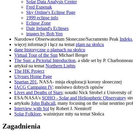
Solar Data Analysis Center
Fred Espenak
Sky Online's Eclipse Page
1999 eclipse info
Eclipse Zone
Dale Ireland's Eclipses
images by Bob Yen
Narodowe Obserwatorium Słoneczne/Sacramento Peak
Indeks
więcej informacji i łącz na temat
plam na słońcu
dane historyczne o plamach na słońcu
Virtual Tour of the Sun
Michael Berger
The Sun: a Pictorial Introduction
, a slide set by P. Charbonnea
artykuł na temat
Northern Lights
The HK Project
Ulysses Home Page
Spartan 201
, NASA- misja eksploracji korony słonecznej
IACG Campaign IV
: mnóstwo dobrych opisów
Lives and Deaths of Stars
; notatki Nick Strobel z University o
ESA/NASA's
SOHO - Solar and Heliospheric Observatory
st
artykułu
John Bahcall
, many focusing on the solar neutrino pr
Interview with Sol
by Robert J. Nemiroff
Solar Folklore
, ważniejsze mity na temat Słońca
Zagadnienia