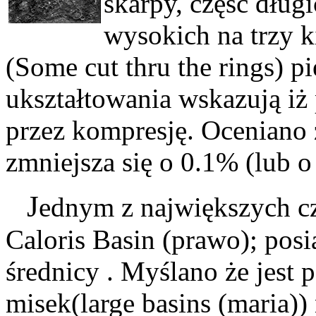
skarpy, część dług
wysokich na trzy k
(Some cut thru the rings) pi
ukształtowania wskazują iż
przez kompresję. Oceniano 
zmniejsza się o 0.1% (lub 
J
ednym z największych cz
Caloris Basin (prawo); pos
średnicy . Myślano że jest
misek(large basins (maria))