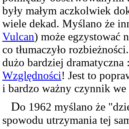
były małym aczkolwiek do
wiele dekad. Myślano że in
Vulcan
) może egzystować n
co tłumaczyło rozbieżnośc
dużo bardziej dramatyczna 
Względności
! Jest to pop
i bardzo ważny czynnik we w
D
o 1962 myślano że "dzi
spowodu utrzymania tej sam