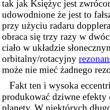
tak jak Księżyc jest zwróco
udowodnione że jest to fał
przy użyciu radaru doppler
obraca się trzy razy w dwó
ciało w układzie słoneczny
orbitalny/rotacyjny
rezonan
może nie mieć żadnego rez
F
akt ten i wysoka eccent
produkować dziwne efekty 
planety. W niektórych dług