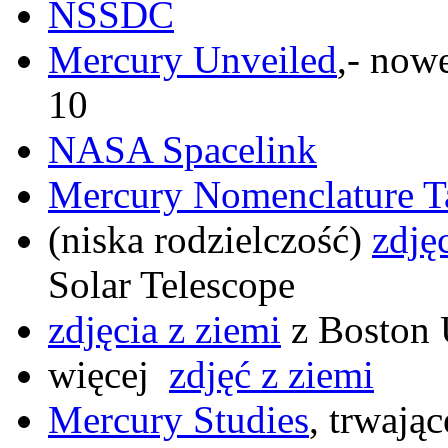
NSSDC
Mercury Unveiled
,- now
10
NASA Spacelink
Mercury Nomenclature T
(niska rodzielczość)
zdję
Solar Telescope
zdjęcia z ziemi
z Boston 
więcej
zdjęć z ziemi
Mercury Studies
, trwają