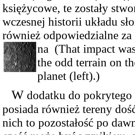
księżycowe, te zostały stw
wczesnej historii układu sł
również odpowiedzialne za 
na
(That impact was
the odd terrain on th
planet (left).)
W
dodatku do pokrytego 
posiada również tereny doś
nich to pozostałość po daw