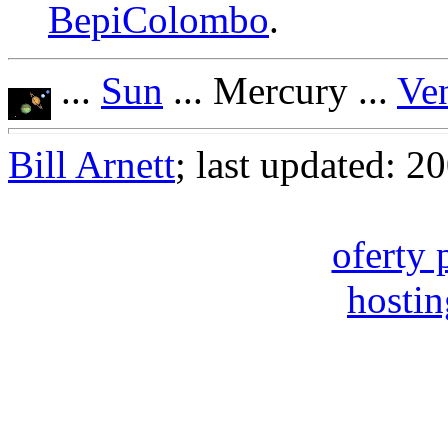
BepiColombo
.
...
Sun
... Mercury ...
Ve
Bill Arnett
; last updated: 2
oferty 
hosti