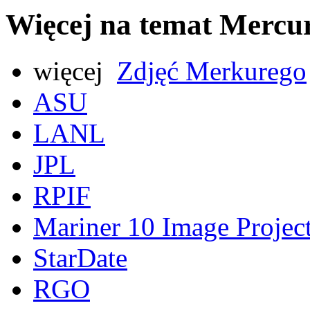
Więcej na temat Mercu
więcej
Zdjęć Merkurego
ASU
LANL
JPL
RPIF
Mariner 10 Image Projec
StarDate
RGO