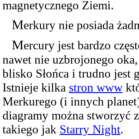
magnetycznego Ziemi.
M
erkury nie posiada żad
M
ercury jest bardzo częs
nawet nie uzbrojonego oka,
blisko Słońca i trudno jest 
Istnieje kilka
stron www
któ
Merkurego (i innych planet)
diagramy można stworzyć 
takiego jak
Starry Night
.