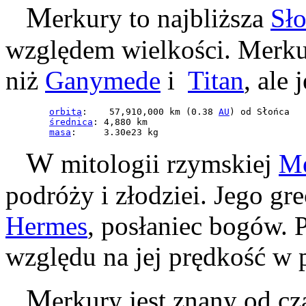
M
erkury to najbliższa
Sł
względem wielkości. Merku
niż
Ganymede
i
Titan
, ale
orbita
:    57,910,000 km (0.38 
AU
) od Słońca 

średnica
: 4,880 km

masa
:     3.30e23 kg
W
mitologii rzymskiej
Me
podróży i złodziei. Jego g
Hermes
, posłaniec bogów. 
względu na jej prędkość w
M
erkury jest znany od cz