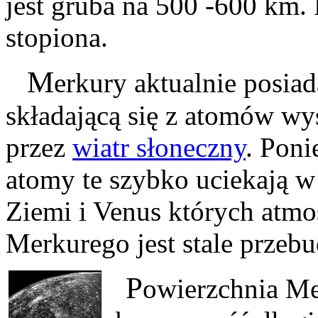
jest gruba na 500 -600 km. 
stopiona.
M
erkury aktualnie posia
składającą się z atomów wy
przez
wiatr słoneczny
. Poni
atomy te szybko uciekają w
Ziemi i Venus których atmos
Merkurego jest stale prze
P
owierzchnia Me