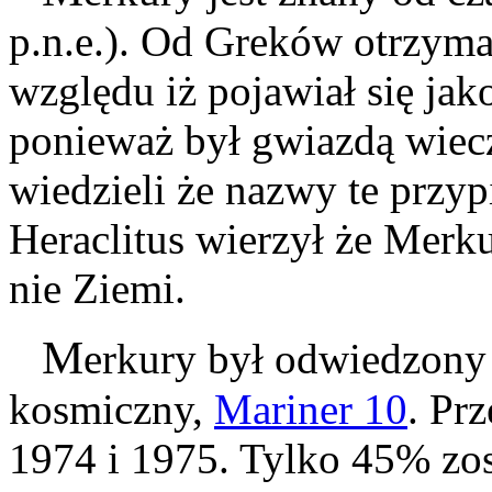
p.n.e.). Od Greków otrzym
względu iż pojawiał się ja
ponieważ był gwiazdą wiec
wiedzieli że nazwy te przy
Heraclitus wierzył że Merk
nie Ziemi.
M
erkury był odwiedzony 
kosmiczny,
Mariner 10
. Pr
1974 i 1975. Tylko 45% zos