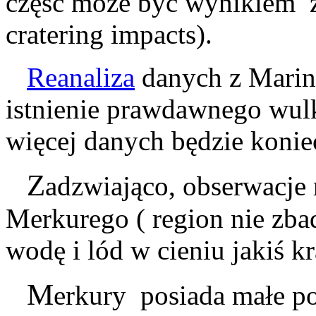
część może być wynikiem zw
cratering impacts).
Reanaliza
danych z Marin
istnienie prawdawnego wu
więcej danych będzie konie
Z
adzwiająco, obserwacje
Merkurego ( region nie zba
wodę i lód w cieniu jakiś k
M
erkury posiada małe p