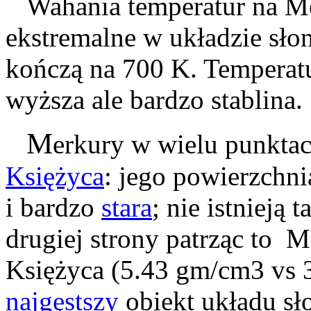
Wahania temperatur na Me
ekstremalne w układzie sło
kończą na 700 K. Temperat
wyższa ale bardzo stablina.
M
erkury w wielu punktac
Księżyca
: jego powierzchni
i bardzo
stara
; nie istnieją 
drugiej strony patrząc to M
Księżyca (5.43 gm/cm3 vs 3
najgęstszy
obiekt układu s