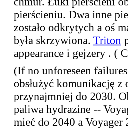
chmur. Łuki pierścieni ob
pierścieniu. Dwa inne pie
zostało odkrytych a oś 
była skrzywiona.
Triton
p
appearance i gejzery . ( 
(If no unforeseen failure
obsłużyć komunikację z
przynajmniej do 2030. 
paliwa hydrazine -- Voya
mieć do 2040 a Voyager 