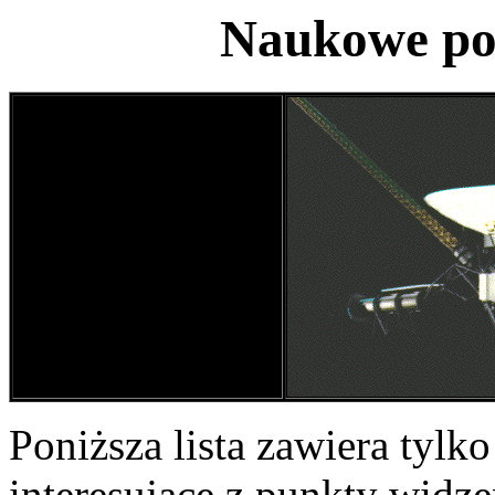
Naukowe po
Poniższa lista zawiera tyl
interesujące z punkty widz