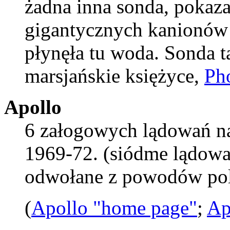
żadna inna sonda, pokaz
gigantycznych kanionów 
płynęła tu woda. Sonda 
marsjańskie księżyce,
Ph
Apollo
6 załogowych lądowań 
1969-72. (siódme lądowan
odwołane z powodów pol
(
Apollo "home page"
;
Ap