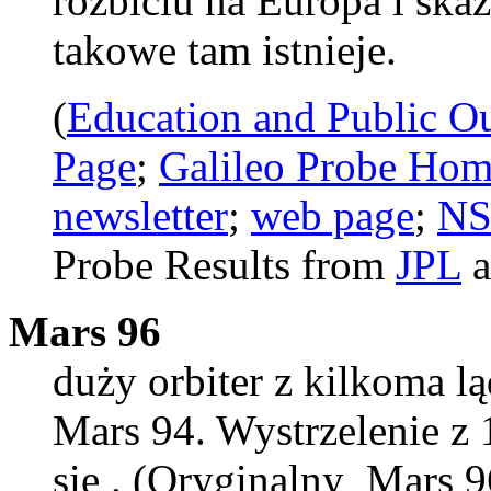
rozbiciu na Europa i skaż
takowe tam istnieje.
(
Education and Public O
Page
;
Galileo Probe Hom
newsletter
;
web page
;
NS
Probe Results from
JPL
a
Mars 96
duży orbiter z kilkoma 
Mars 94. Wystrzelenie z 
się . (Oryginalny Mars 9