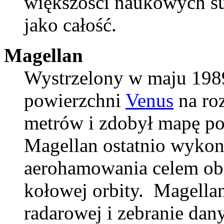
większości naukowych s
jako całość.
Magellan
Wystrzelony w maju 198
powierzchni
Venus
na roz
metrów i zdobył mapę po
Magellan ostatnio wyko
aerohamowania celem obni
kołowej orbity. Magella
radarowej i zebranie da