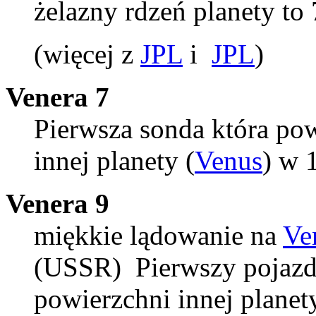
żelazny rdzeń planety to 
(więcej z
JPL
i
JPL
)
Venera 7
Pierwsza sonda która po
innej planety (
Venus
) w 
Venera 9
miękkie lądowanie na
Ve
(USSR) Pierwszy pojazd
powierzchni innej planety