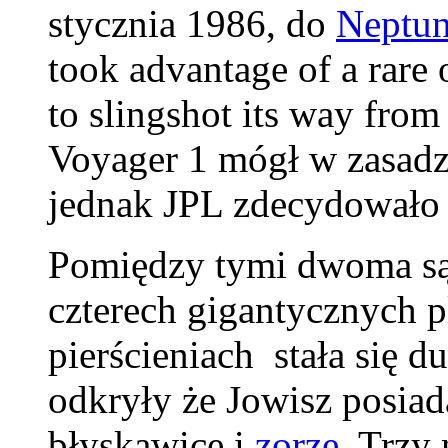
stycznia 1986, do
Neptu
took advantage of a rare
to slingshot its way from 
Voyager 1 mógł w zasadz
jednak JPL zdecydowało 
Pomiędzy tymi dwoma są
czterech gigantycznych pl
pierścieniach stała się d
odkryły że Jowisz posia
błyskawice i
zorze
. Trzy 