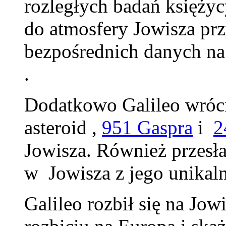
rozległych badań księżyc
do atmosfery Jowisza pr
bezpośrednich danych na
.
Dodatkowo Galileo wróci
asteroid ,
951 Gaspra
i
2
Jowisza. Również przesła
w Jowisza z jego unikal
Galileo rozbił się na Jo