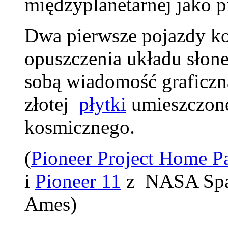
międzyplanetarnej jako pi
Dwa pierwsze pojazdy ko
opuszczenia układu słone
sobą wiadomość graficzn
złotej
płytki
umieszczone
kosmicznego.
(
Pioneer Project Home P
i
Pioneer 11
z NASA Spa
Ames)