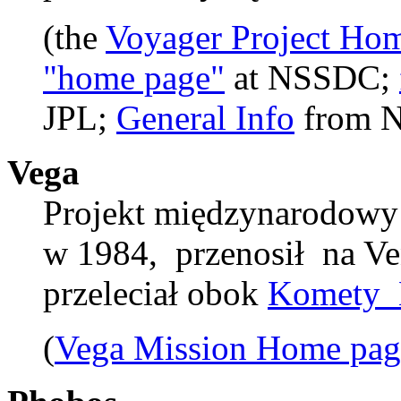
(the
Voyager Project Ho
"home page"
at NSSDC;
JPL;
General Info
from 
Vega
Projekt międzynarodow
w 1984, przenosił na Ven
przeleciał obok
Komety 
(
Vega Mission Home pag