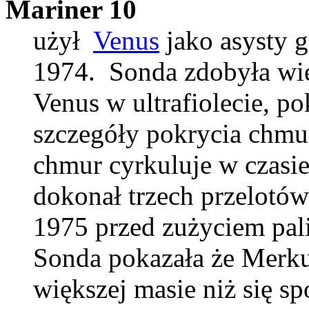
Mariner 10
użył
Venus
jako asysty 
1974. Sonda zdobyła wie
Venus w ultrafiolecie, p
szczegóły pokrycia chmur 
chmur cyrkuluje w czasie
dokonał trzech przelotó
1975 przed zużyciem pali
Sonda pokazała że Merkur
większej masie niż się s